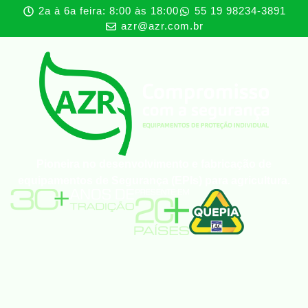
2a à 6a feira: 8:00 às 18:00
55 19 98234-3891
azr@azr.com.br
Pioneira no desenvolvimento e fabricação de
equipamentos de Segurança (EPIs) para agricultura.